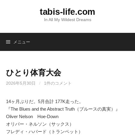
コ
tabis-life.com
ン
テ
In All My Wildest Dreams
ン
ツ
へ
メニュー
ス
キ
ッ
ひとり体育大会
プ
2026年5月30日
/
1件のコメント
14ヶ月ぶりだ。5月合計 177K走った。
『The Blues and the Abstract Truth（ブルースの真実）』
Oliver Nelson Hoe-Down
オリバー・ネルソン（サックス）
フレディ・ハバード（トランペット）