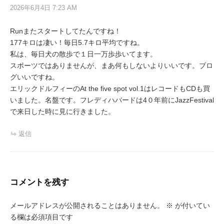
シ
2026年6月4日 7:23 AM
ョ
Runまたスタートしてたんですね！
ン
177キロは凄い！毎日5.7キロ平均ですね。
私は、毎日犬の散歩で１日一万歩歩いてます。
スポーツではありませんが、まあ何もしないよりいいです。ブロ
グいいですね。
エリックドルフィーのAt the five spot vol.1はレコードもCDも買
いました。名盤です。フレディハバードは4０年前にJazzFestival
で来日した時に見に行きました。
返信
コメントを残す
メールアドレスが公開されることはありません。
※
が付いてい
る欄は必須項目です