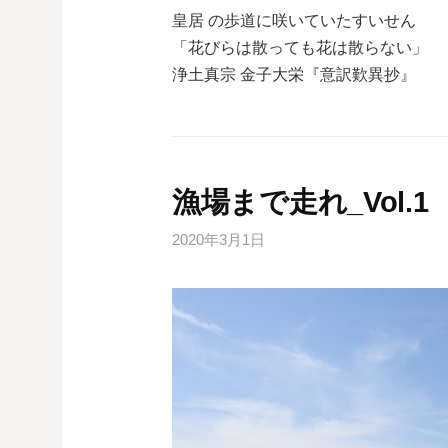
皇居 の歩道に咲いていたすいせん
「花びらは散っても花は散らない」
浄土真宗 金子大栄『意訳歎異抄』
漁場まで走れ_Vol.1
2020年3月1日