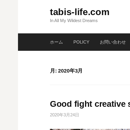
コ
tabis-life.com
ン
テ
In All My Wildest Dreams
ン
ツ
ホーム
POLICY
お問い合わせ
へ
ス
キ
ッ
月:
2020年3月
プ
Good fight creative 
2020年3月24日