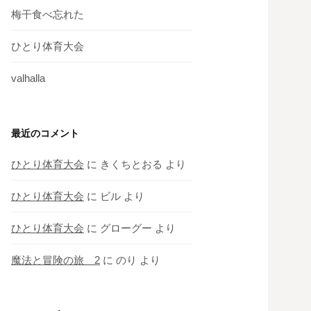
梅干食べ忘れた
ひとり体育大会
valhalla
最近のコメント
ひとり体育大会
に
きくちとおる
より
ひとり体育大会
に
ビル
より
ひとり体育大会
に
グローグー
より
魔法と冒険の旅 2
に
のり
より