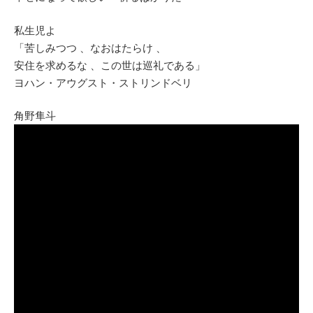
私生児よ
「苦しみつつ 、なおはたらけ 、
安住を求めるな 、この世は巡礼である」
ヨハン・アウグスト・ストリンドベリ
角野隼斗