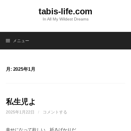
コ
tabis-life.com
ン
テ
In All My Wildest Dreams
ン
ツ
へ
メニュー
ス
キ
ッ
プ
月:
2025年1月
私生児よ
2025年1月22日
/
コメントする
幸せになって欲しい 祈るばかりだ