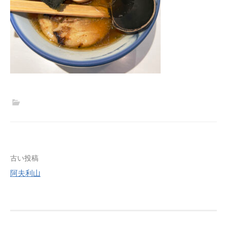
投
古い投稿
阿夫利山
稿
ナ
ビ