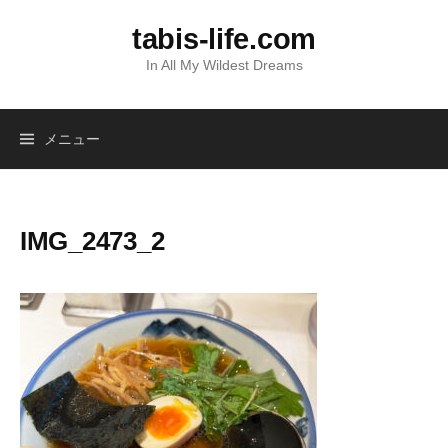
コ
tabis-life.com
ン
テ
In All My Wildest Dreams
ン
ツ
へ
メニュー
ス
キ
ッ
IMG_2473_2
プ