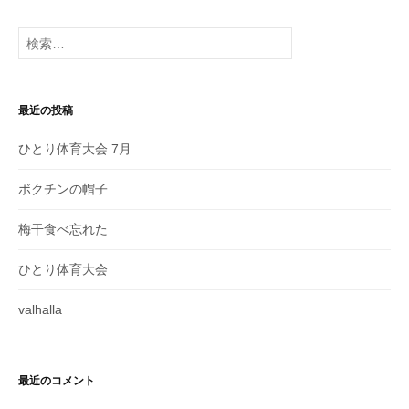
ゲ
検
ー
索:
シ
ョ
最近の投稿
ン
ひとり体育大会 7月
ボクチンの帽子
梅干食べ忘れた
ひとり体育大会
valhalla
最近のコメント