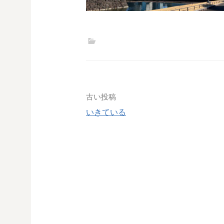
投
古い投稿
いきている
稿
ナ
ビ
ゲ
ー
シ