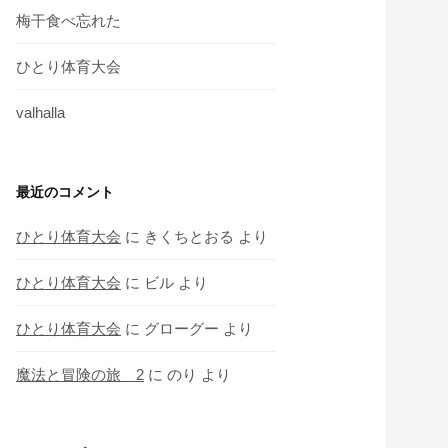
梅干食べ忘れた
ひとり体育大会
valhalla
最近のコメント
ひとり体育大会
に
きくちとおる
より
ひとり体育大会
に
ビル
より
ひとり体育大会
に
グローグー
より
魔法と冒険の旅 2
に
のり
より