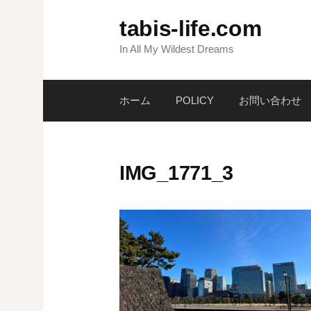
コ
tabis-life.com
ン
テ
In All My Wildest Dreams
ン
ツ
ホーム
POLICY
お問い合わせ
へ
ス
キ
ッ
IMG_1771_3
プ