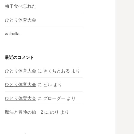
梅干食べ忘れた
ひとり体育大会
valhalla
最近のコメント
ひとり体育大会
に
きくちとおる
より
ひとり体育大会
に
ビル
より
ひとり体育大会
に
グローグー
より
魔法と冒険の旅 2
に
のり
より