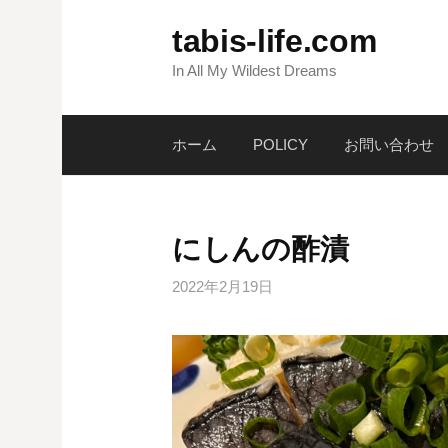
コ
tabis-life.com
ン
テ
In All My Wildest Dreams
ン
ツ
ホーム
POLICY
お問い合わせ
へ
ス
キ
ッ
にしんの酢漬
プ
2022年2月19日