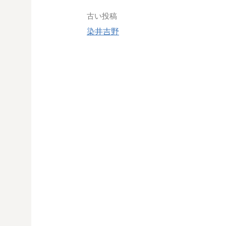
投
古い投稿
染井吉野
稿
ナ
ビ
ゲ
ー
シ
ョ
ン