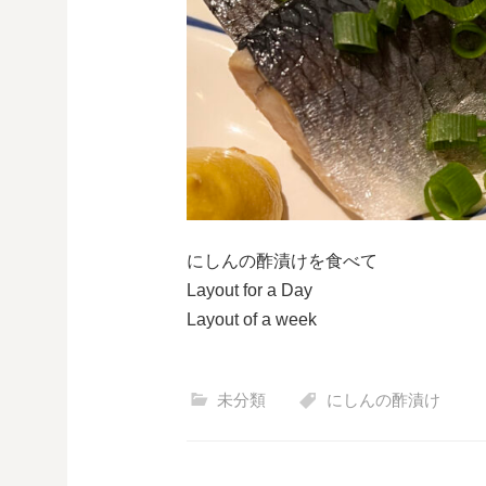
にしんの酢漬けを食べて
Layout for a Day
Layout of a week
未分類
にしんの酢漬け