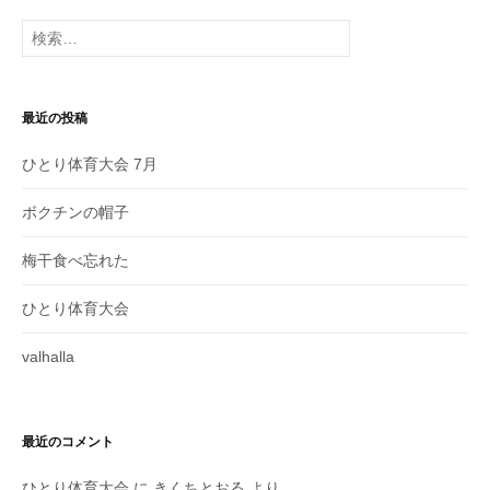
ゲ
検
ー
索:
シ
ョ
最近の投稿
ン
ひとり体育大会 7月
ボクチンの帽子
梅干食べ忘れた
ひとり体育大会
valhalla
最近のコメント
ひとり体育大会
に
きくちとおる
より