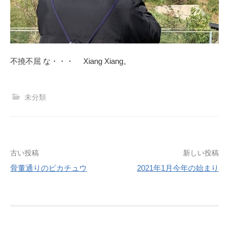
不撓不屈 な・・・ Xiang Xiang。
未分類
投
古い投稿
新しい投稿
骨董通りのピカチュウ
2021年1月今年の始まり
稿
ナ
ビ