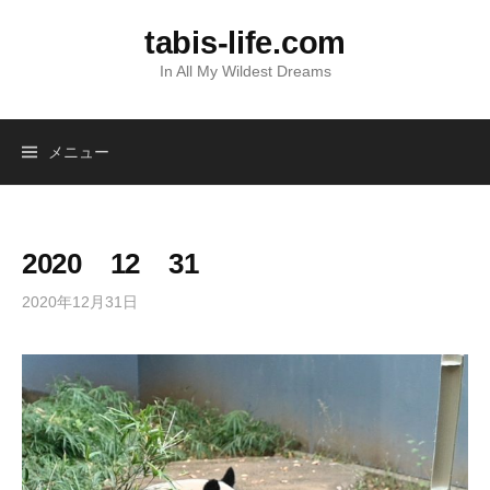
コ
tabis-life.com
ン
テ
In All My Wildest Dreams
ン
ツ
へ
メニュー
ス
キ
ッ
2020 12 31
プ
2020年12月31日